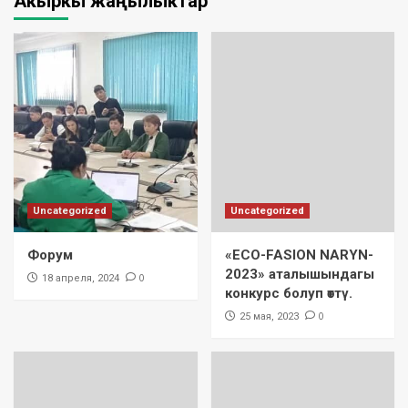
Акыркы жаңылыктар
Uncategorized
Uncategorized
Форум
«ECO-FASION NARYN-
2023» аталышындагы
0
18 апреля, 2024
конкурс болуп өттү.
0
25 мая, 2023