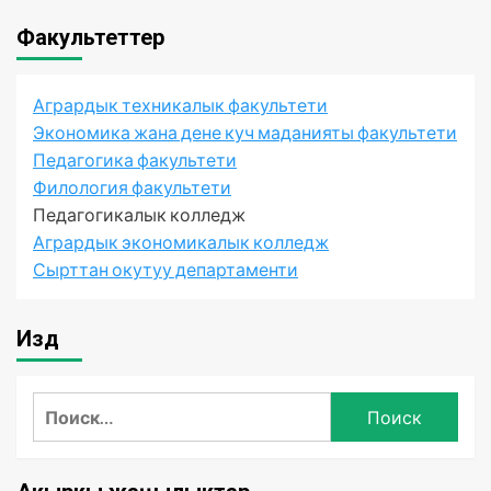
Факультеттер
Агрардык техникалык факультети
Экономика жана дене куч маданияты факультети
Педагогика факультети
Филология факультети
Педагогикалык колледж
Агрардык экономикалык колледж
Сырттан окутуу департаменти
Издөө
Найти: