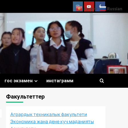
Russian
Kyrgyz
ThemeGrill
Documentation
Support
гос экзамен
инстаграмм
Факультеттер
Агрардык техникалык факультети
Экономика жана дене куч маданияты