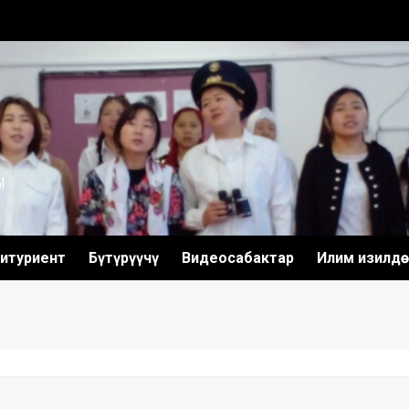
Ы
итуриент
Бүтүрүүчү
Видеосабактар
Илим изилдөө