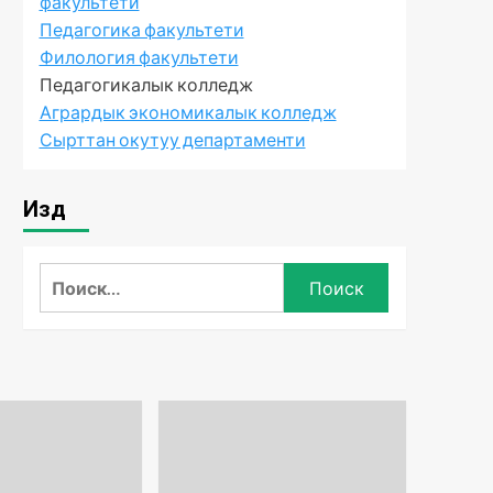
факультети
Педагогика факультети
Филология факультети
Педагогикалык колледж
Агрардык экономикалык колледж
Сырттан окутуу департаменти
Издөө
Найти: