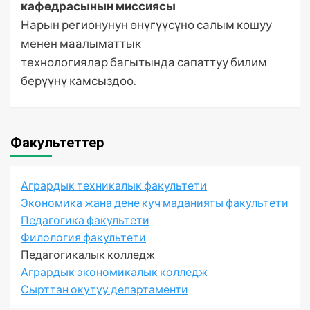
кафедрасынын миссиясы
Нарын регионунун өнүгүүсүно салым кошуу
менен маалыматтык
технологиялар багытында сапаттуу билим
берүүнү камсыздоо.
Факультеттер
Агрардык техникалык факультети
Экономика жана дене куч маданияты факультети
Педагогика факультети
Филология факультети
Педагогикалык колледж
Агрардык экономикалык колледж
Сырттан окутуу департаменти