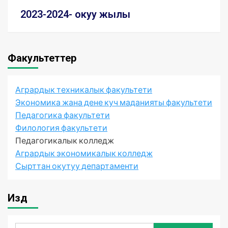
2023-2024- окуу жылы
Факультеттер
Агрардык техникалык факультети
Экономика жана дене куч маданияты факультети
Педагогика факультети
Филология факультети
Педагогикалык колледж
Агрардык экономикалык колледж
Сырттан окутуу департаменти
Издөө