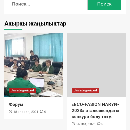
Акыркы жаңылыктар
Uncategorized
Uncategorized
Форум
«ECO-FASION NARYN-
2023» аталышындагы
0
18 апреля, 2024
конкурс болуп өттү.
0
25 мая, 2023